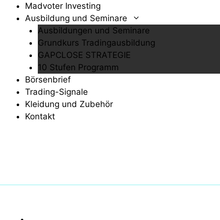
Zum
Madvoter Investing
Inhalt
Ausbildung und Seminare
springen
Ausbildungen und Seminare
Grundkurs Tradingausbildung
GAPCLOSE STRATEGIE
10 Stufen Programm
Börsenbrief
Trading-Signale
Kleidung und Zubehör
Kontakt
Menü